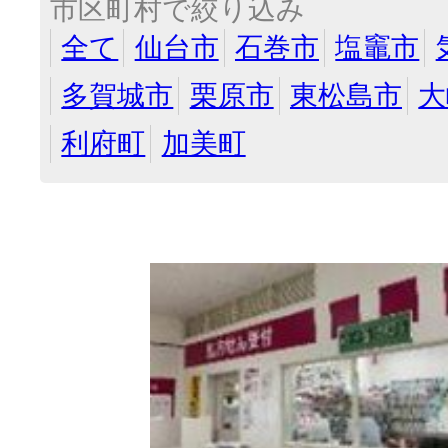
市区町村で絞り込み
全て
仙台市
石巻市
塩竈市
多賀城市
栗原市
東松島市
大
利府町
加美町