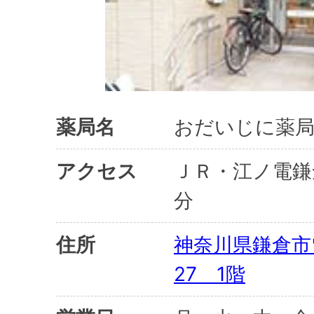
薬局名
おだいじに薬局
アクセス
ＪＲ・江ノ電鎌
分
住所
神奈川県鎌倉市雪
27 1階