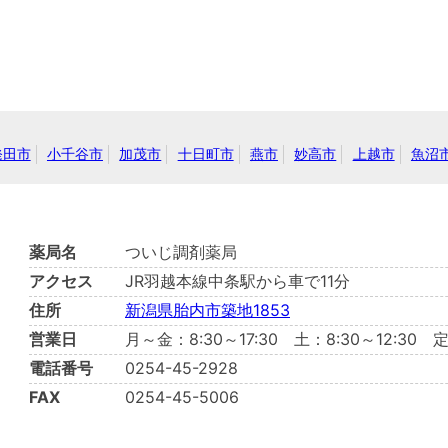
発田市
小千谷市
加茂市
十日町市
燕市
妙高市
上越市
魚沼
薬局名
ついじ調剤薬局
アクセス
JR羽越本線中条駅から車で11分
住所
新潟県胎内市築地1853
営業日
月～金：8:30～17:30 土：8:30～12:3
電話番号
0254-45-2928
FAX
0254-45-5006