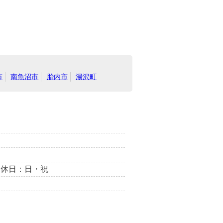
市
南魚沼市
胎内市
湯沢町
0 定休日：日・祝