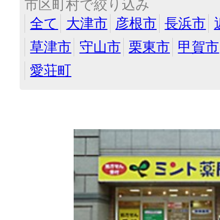
市区町村で絞り込み
全て
大津市
彦根市
長浜市
草津市
守山市
栗東市
甲賀市
愛荘町