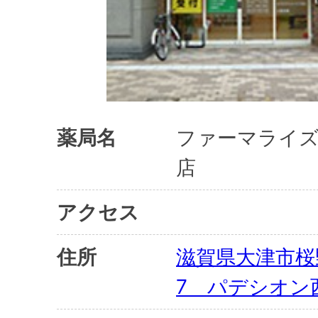
薬局名
ファーマライズ
店
アクセス
住所
滋賀県大津市桜
7 パデシオン