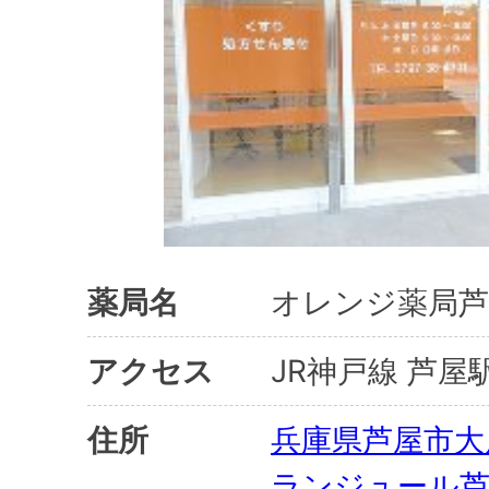
薬局名
オレンジ薬局芦
アクセス
JR神戸線 芦屋
住所
兵庫県芦屋市大原
ランジュール芦屋