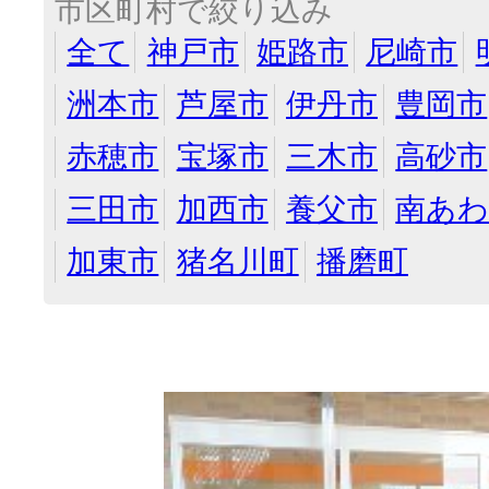
市区町村で絞り込み
全て
神戸市
姫路市
尼崎市
洲本市
芦屋市
伊丹市
豊岡市
赤穂市
宝塚市
三木市
高砂市
三田市
加西市
養父市
南あ
加東市
猪名川町
播磨町