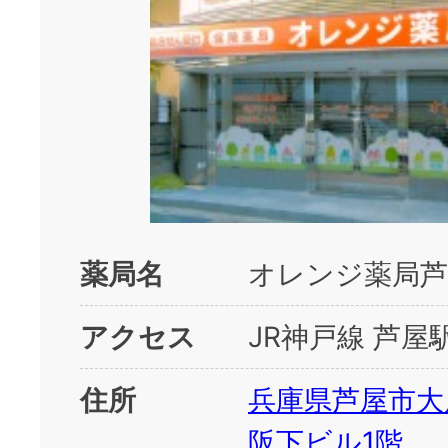
薬局名
オレンジ薬局芦
アクセス
JR神戸線 芦屋
住所
兵庫県芦屋市大
阪下ビル1階