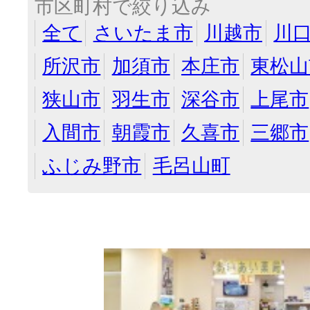
市区町村で絞り込み
全て
さいたま市
川越市
川
所沢市
加須市
本庄市
東松山
狭山市
羽生市
深谷市
上尾市
入間市
朝霞市
久喜市
三郷市
ふじみ野市
毛呂山町