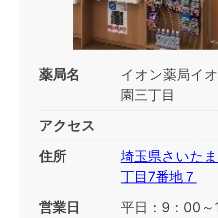
薬局名
イオン薬局イ
園三丁目
アクセス
住所
埼玉県さいたま
丁目7番地７
営業日
平日：9：00～