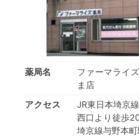
薬局名
ファーマライ
ま店
アクセス
JR東日本埼京
西口より徒歩2
埼京線与野本町