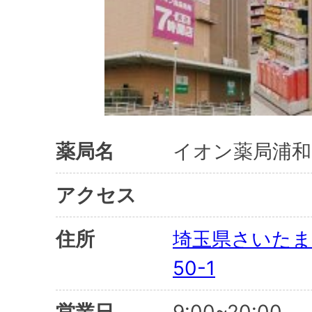
薬局名
イオン薬局浦和
アクセス
住所
埼玉県さいたま
50-1