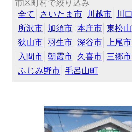
市区町村で絞り込み
全て
さいたま市
川越市
川
所沢市
加須市
本庄市
東松山
狭山市
羽生市
深谷市
上尾市
入間市
朝霞市
久喜市
三郷市
ふじみ野市
毛呂山町