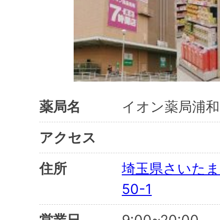
薬局名
イオン薬局浦和
アクセス
住所
埼玉県さいたま
50-1