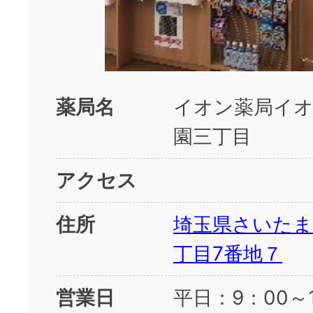
薬局名
イオン薬局イ
園三丁目
アクセス
住所
埼玉県さいたま
丁目7番地７
営業日
平日：9：00～