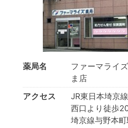
薬局名
ファーマライ
ま店
アクセス
JR東日本埼京
西口より徒歩2
埼京線与野本町