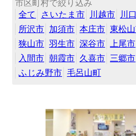
市区町村で絞り込み
全て
さいたま市
川越市
川
所沢市
加須市
本庄市
東松山
狭山市
羽生市
深谷市
上尾市
入間市
朝霞市
久喜市
三郷市
ふじみ野市
毛呂山町