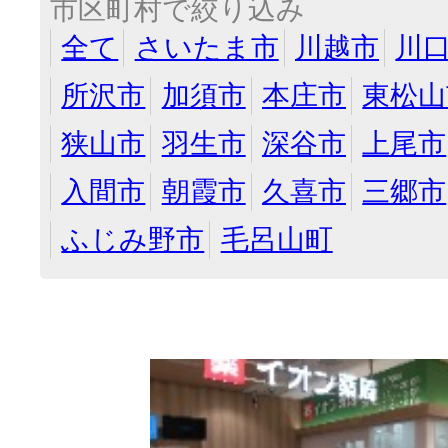
市区町村で絞り込み
全て
さいたま市
川越市
川
所沢市
加須市
本庄市
東松山
狭山市
羽生市
深谷市
上尾市
入間市
朝霞市
久喜市
三郷市
ふじみ野市
毛呂山町