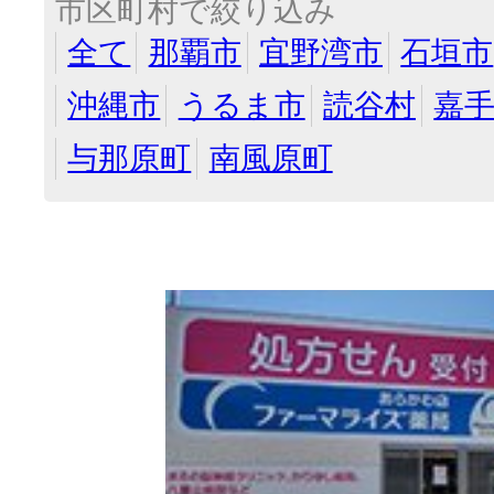
市区町村で絞り込み
全て
那覇市
宜野湾市
石垣市
沖縄市
うるま市
読谷村
嘉
与那原町
南風原町