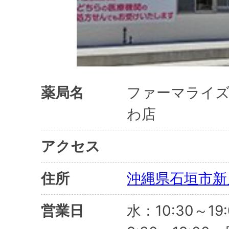
薬局名
ファーマライ
わ店
アクセス
住所
沖縄県石垣市新川
営業日
水：10:30～1