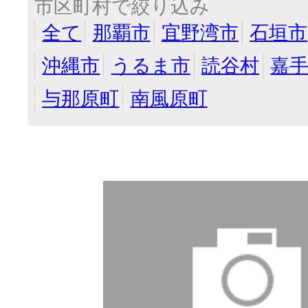
市区町村で絞り込み
全て
那覇市
宜野湾市
石垣市
沖縄市
うるま市
読谷村
嘉
与那原町
南風原町